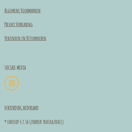
Algemene Voorwaarden
Privacy Verklaring
Verzenden en Retourneren
SOCIALE MEDIA
I
n
s
t
VERZENDING NEDERLAND
a
g
* ENVELOP €2,50 (ZONDER TRACK&TRACE)
r
a