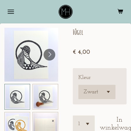
Ga
direct
naar
Fûgel
de
hoofdinhoud
€ 4,00
Kleur
In
winkelwa